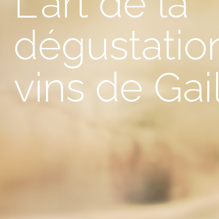
L'art de la
dégustatio
vins de Gai