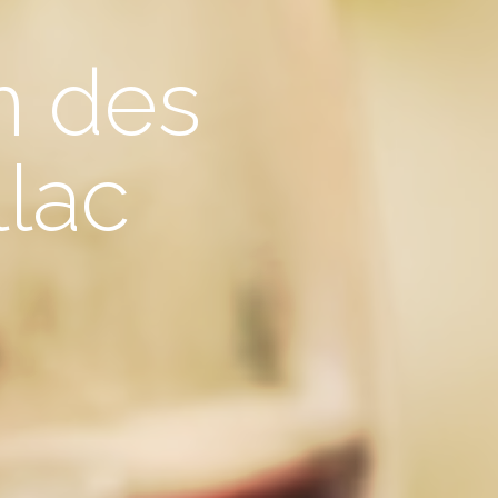
n des
llac