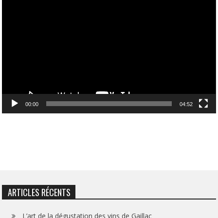
vidéo
00:00
04:52
ARTICLES RÉCENTS
L’art de la dégustation des vins de Gaillac