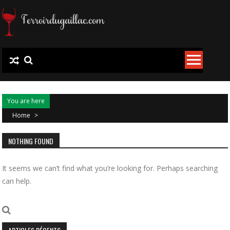
Skip
to
content
You are here
Home
>
NOTHING FOUND
It seems we can’t find what you’re looking for. Perhaps searching
can help.